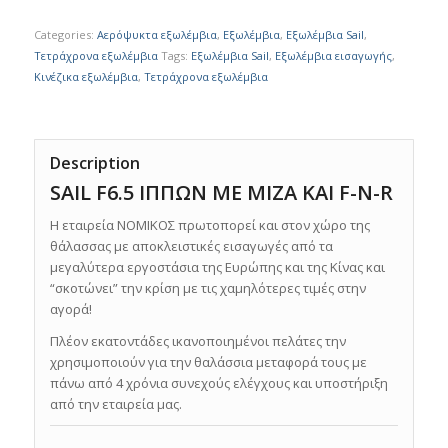
Categories:
Αερόψυκτα εξωλέμβια
,
Εξωλέμβια
,
Εξωλέμβια Sail
,
Τετράχρονα εξωλέμβια
Tags:
Εξωλέμβια Sail
,
Εξωλέμβια εισαγωγής
,
Κινέζικα εξωλέμβια
,
Τετράχρονα εξωλέμβια
Description
SAIL F6.5 ΙΠΠΩΝ ΜΕ ΜΙΖΑ ΚΑΙ F-N-R
Η εταιρεία ΝΟΜΙΚΟΣ πρωτοπορεί και στον χώρο της
θάλασσας με αποκλειστικές εισαγωγές από τα
μεγαλύτερα εργοστάσια της Ευρώπης και της Κίνας και
“σκοτώνει” την κρίση με τις χαμηλότερες τιμές στην
αγορά!
Πλέον εκατοντάδες ικανοποιημένοι πελάτες την
χρησιμοποιούν για την θαλάσσια μεταφορά τους με
πάνω από 4 χρόνια συνεχούς ελέγχους και υποστήριξη
από την εταιρεία μας.